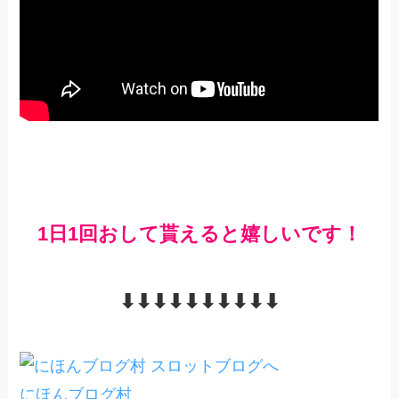
1日1回おして貰えると嬉しいです！
⬇︎⬇︎⬇︎⬇︎⬇︎⬇︎⬇︎⬇︎⬇︎⬇︎
にほんブログ村