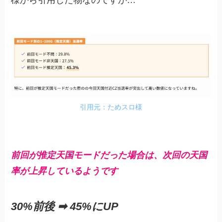
様から引用した物なのですが…
引用元：ためスロ様
前回が推定天国モードだった場合は、次回の天国
率が上昇しているようです
30%前後 ➡︎ 45%にUP