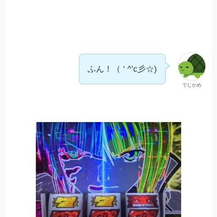
ふん！（ ‘ ^’c彡☆)
でじかめ