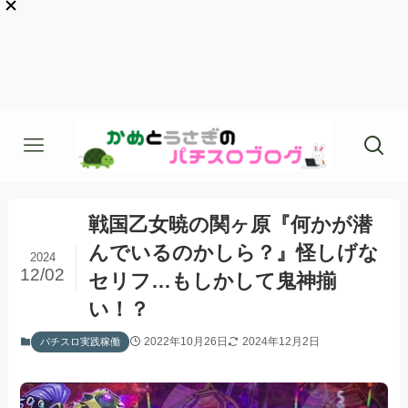
戦国乙女暁の関ヶ原『何かが潜
んでいるのかしら？』怪しげな
2024
12/02
セリフ…もしかして鬼神揃
い！？
2022年10月26日
2024年12月2日
パチスロ実践稼働