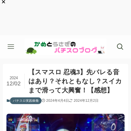
【スマスロ 忍魂3】先バレる音
2024
はあり？それともなし？スイカ
12/02
まで滑って大興奮！【感想】
2024年4月4日
2024年12月2日
パチスロ実践稼働