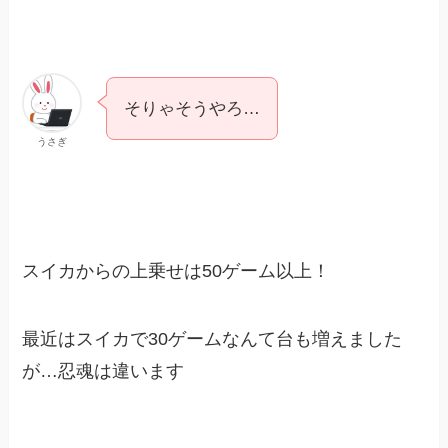
そりゃそうやろ…
うさぎ
スイカからの上乗せは50ゲーム以上！
最近はスイカで30ゲームなんて台も増えました
が…忍魂は違います