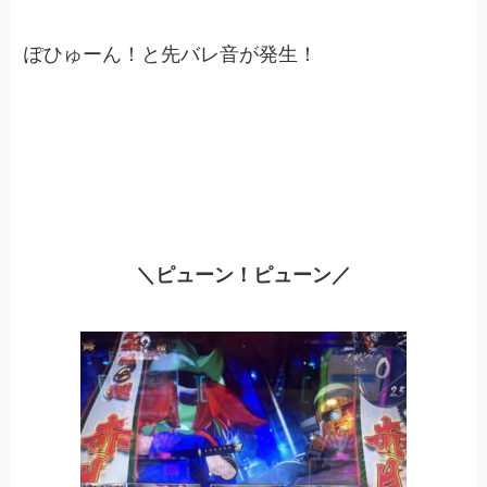
ぽひゅーん！と先バレ音が発生！
＼ピューン！ピューン／