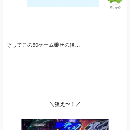
でじかめ
そしてこの50ゲーム乗せの後…
＼狙え〜！／