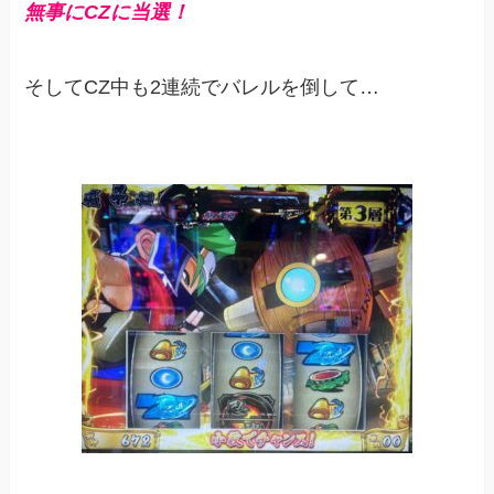
無事にCZに当選！
そしてCZ中も2連続でバレルを倒して…