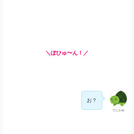
＼ぽひゅ〜ん！／
お？
でじかめ