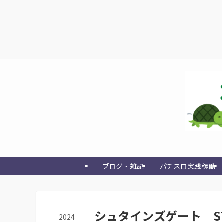
ブログ・雑記
パチスロ実践稼働
シュタインズゲート ST
2024