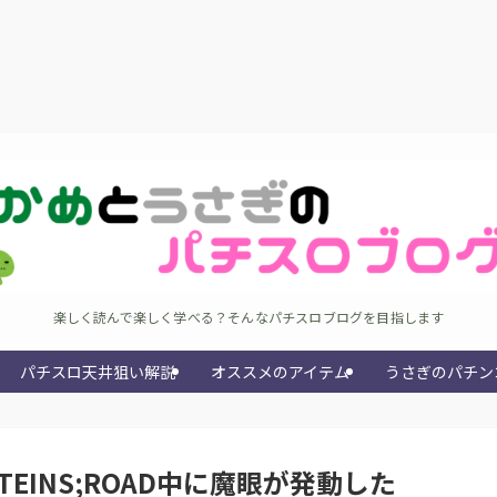
楽しく読んで楽しく学べる？そんなパチスロブログを目指します
パチスロ天井狙い解説
オススメのアイテム
うさぎのパチン
EINS;ROAD中に魔眼が発動した