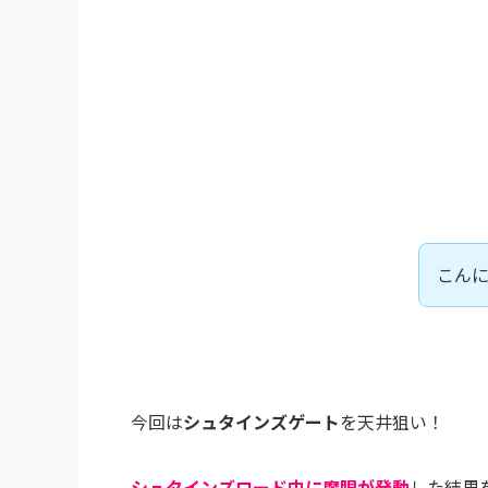
こん
今回は
シュタインズゲート
を天井狙い！
シュタインズロード中に魔眼が発動
した結果