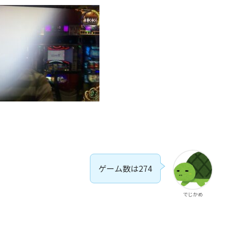
ゲーム数は274
でじかめ