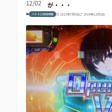
12/02
が・・・
パチスロ実践稼働
2022年7月5日
2024年12月2日