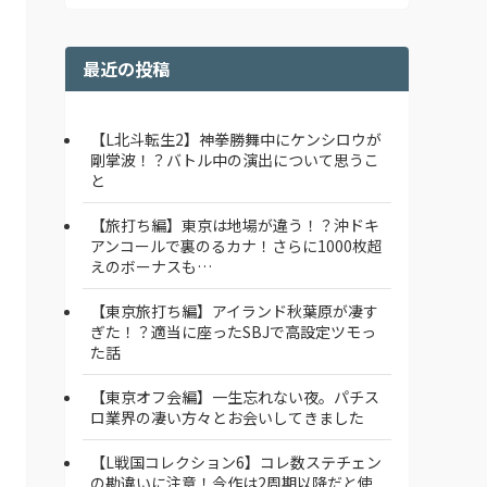
最近の投稿
【L北斗転生2】神拳勝舞中にケンシロウが
剛掌波！？バトル中の演出について思うこ
と
【旅打ち編】東京は地場が違う！？沖ドキ
アンコールで裏のるカナ！さらに1000枚超
えのボーナスも…
【東京旅打ち編】アイランド秋葉原が凄す
ぎた！？適当に座ったSBJで高設定ツモっ
た話
【東京オフ会編】一生忘れない夜。パチス
ロ業界の凄い方々とお会いしてきました
【L戦国コレクション6】コレ数ステチェン
の勘違いに注意！今作は2周期以降だと使