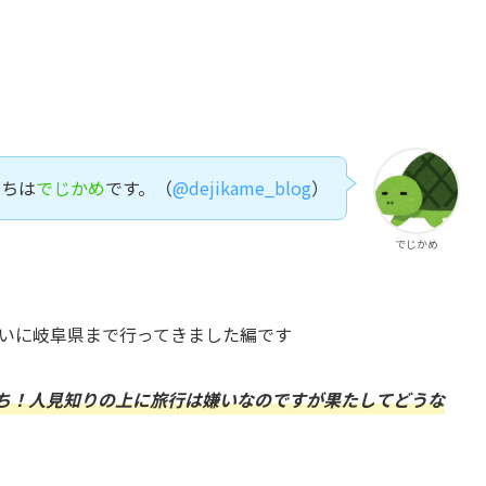
にちは
でじかめ
です。（
@dejikame_blog
）
でじかめ
rに会いに岐阜県まで行ってきました編です
ち！人見知りの上に旅行は嫌いなのですが果たしてどうな