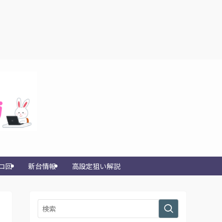
コ回
新台情報
高設定狙い解説