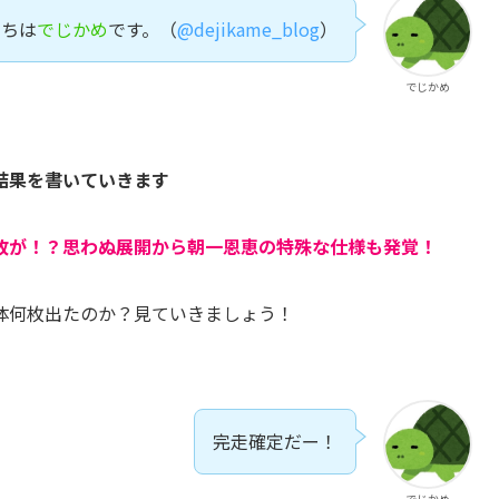
にちは
でじかめ
です。（
@dejikame_blog
）
でじかめ
結果を書いていきます
故が！？思わぬ展開から朝一恩恵の特殊な仕様も発覚！
体何枚出たのか？見ていきましょう！
完走確定だー！
でじかめ