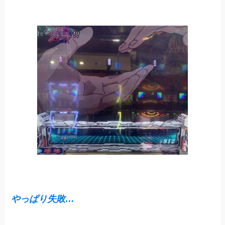
や
っぱ
り失敗…