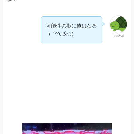
可能性の獣に俺はなる
（ ‘ ^’c彡☆)
でじかめ