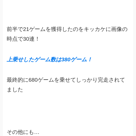
前半で21ゲームを獲得したのをキッカケに画像の
時点で30連！
上乗せしたゲーム数は380ゲーム！
最終的に680ゲームを乗せてしっかり完走されて
ました
その他にも…