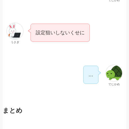
でじかめ
設定狙いしないくせに
うさぎ
…
でじかめ
まとめ