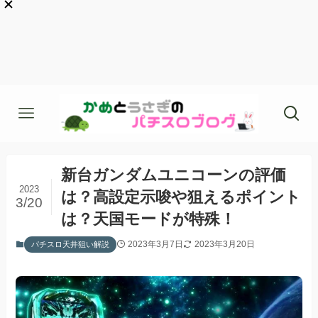
新台ガンダムユニコーンの評価
2023
は？高設定示唆や狙えるポイント
3/20
は？天国モードが特殊！
2023年3月7日
2023年3月20日
パチスロ天井狙い解説