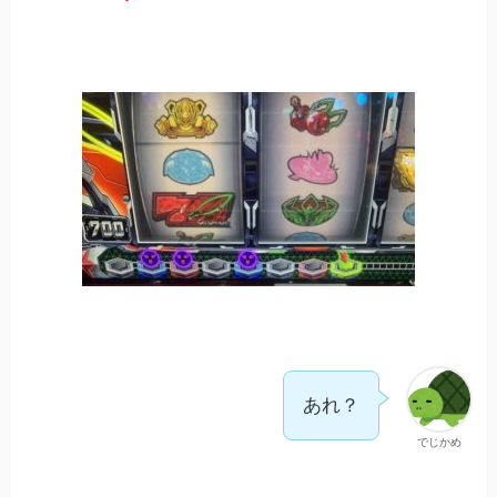
あれ？
でじかめ