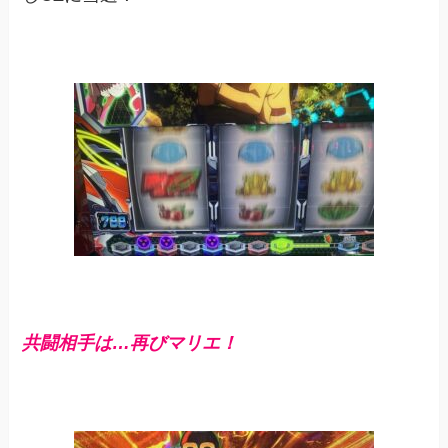
共闘相手は…
再び
マリエ！