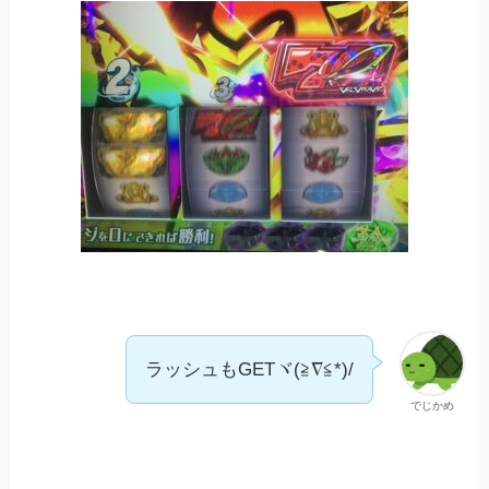
ラッシュもGETヾ(≧∇≦*)/
でじかめ