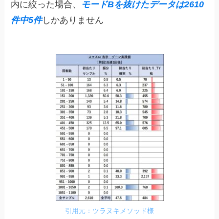
内に絞った場合、
モードBを抜けたデータは2610
件中5件
しかありません
引用元：ツラヌキメソッド様