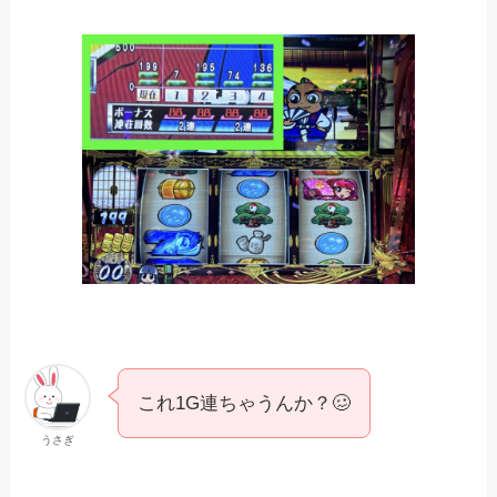
これ1G連ちゃうんか？🥴
うさぎ