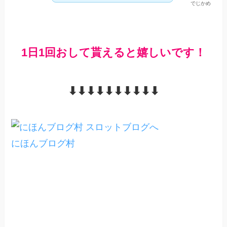
でじかめ
1日1回おして貰えると嬉しいです！
⬇︎⬇︎⬇︎⬇︎⬇︎⬇︎⬇︎⬇︎⬇︎⬇︎
にほんブログ村