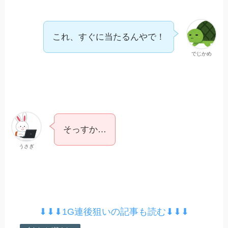
これ、すぐに当たるんやで！
でじかめ
そっすか…
うさぎ
⬇︎⬇︎⬇︎1G連後狙いの記事も読む⬇︎⬇︎⬇︎