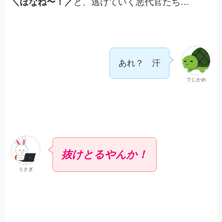
＼ほなね〜！／
と、逃げていく悪代官たち…
あれ？ 汗
でじかめ
抜けとるやんか！
うさぎ