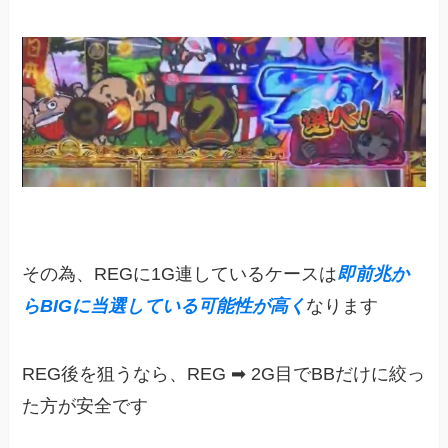
その為、REGに1G連しているケースは
即前兆か
らBIGに当選している可能性が高く
なります
REG後を狙うなら、REG ➡︎ 2G目でBBだけに絞っ
た方が安全です