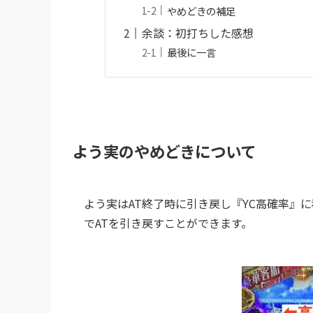
やめどきの補足
余談：初打ちした感想
最後に一言
よう実のやめどきについて
よう実はAT終了時に引き戻し『YC高確率』に
でATを引き戻すことができます。