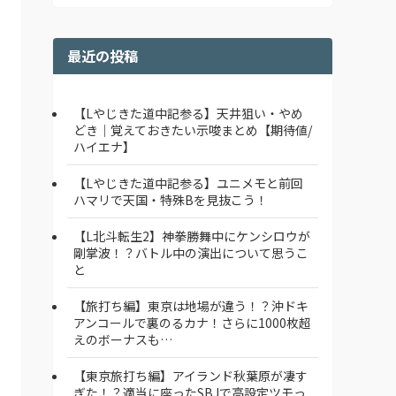
最近の投稿
【Lやじきた道中記参る】天井狙い・やめ
どき｜覚えておきたい示唆まとめ【期待値/
ハイエナ】
【Lやじきた道中記参る】ユニメモと前回
ハマリで天国・特殊Bを見抜こう！
【L北斗転生2】神拳勝舞中にケンシロウが
剛掌波！？バトル中の演出について思うこ
と
【旅打ち編】東京は地場が違う！？沖ドキ
アンコールで裏のるカナ！さらに1000枚超
えのボーナスも…
【東京旅打ち編】アイランド秋葉原が凄す
ぎた！？適当に座ったSBJで高設定ツモっ