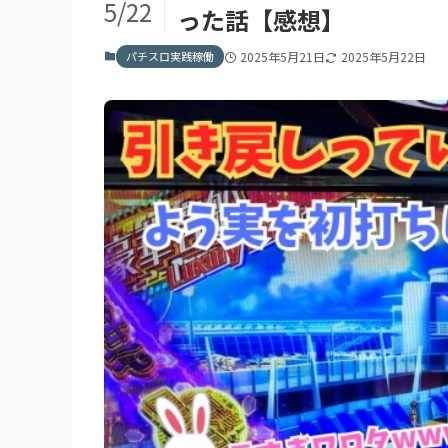
5/22
った話【感想】
パチスロ実践稼働
2025年5月21日
2025年5月22日