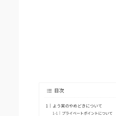
目次
よう実のやめどきについて
プライベートポイントについて