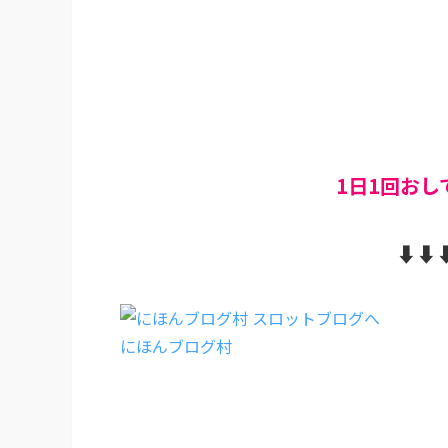
1日1回お
⬇︎⬇︎⬇
にほんブログ村