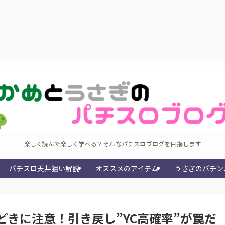
楽しく読んで楽しく学べる？そんなパチスロブログを目指します
パチスロ天井狙い解説
オススメのアイテム
うさぎのパチン
どきに注意！引き戻し”YC高確率”が罠だ