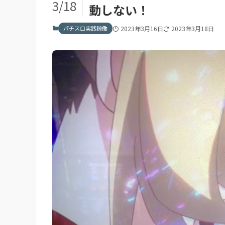
3/18
動しない！
パチスロ実践稼働
2023年3月16日
2023年3月18日