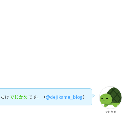
にちは
でじかめ
です。（
@dejikame_blog
）
でじかめ