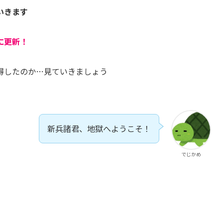
いきます
に更新！
得したのか…見ていきましょう
新兵諸君、地獄へようこそ！
でじかめ