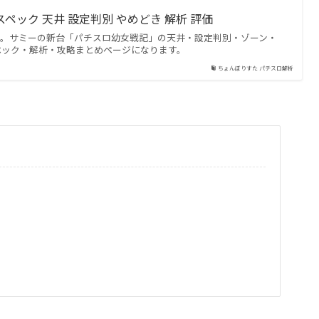
ペック 天井 設定判別 やめどき 解析 評価
7日㈪。サミーの新台「パチスロ幼女戦記」の天井・設定判別・ゾーン・
ペック・解析・攻略まとめページになります。
ちょんぼりすた パチスロ解析