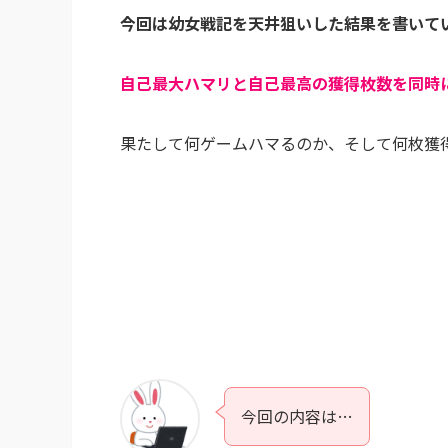
今回は幼女戦記を天井狙いした結果を書いて
自己最大ハマリと自己最高の獲得枚数を同時
果たして何ゲームハマるのか、そして何枚獲
今回の内容は…