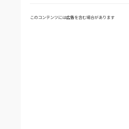
このコンテンツには
広告
を含む場合があります