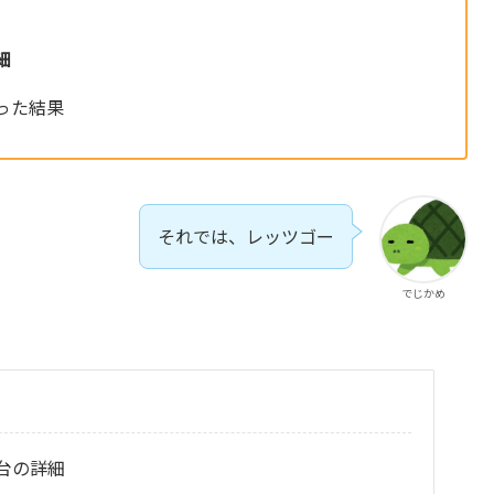
細
った結果
それでは、レッツゴー
でじかめ
台の詳細