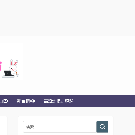
コ回
新台情報
高設定狙い解説