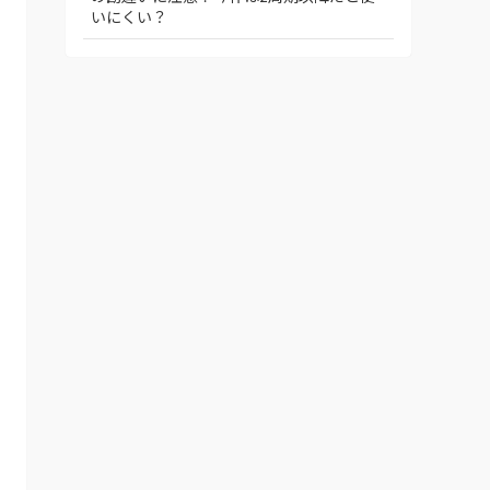
いにくい？