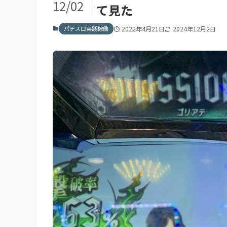
12/02
て見た
パチスロ実践稼働
2022年4月21日
2024年12月2日