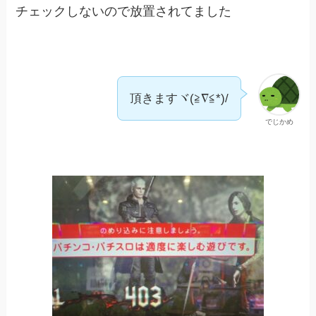
チェックしないので放置されてました
頂きますヾ(≧∇≦*)/
でじかめ