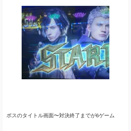
ボスのタイトル画面〜対決終了までが6ゲーム