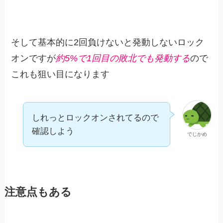
そして基本的に2回負けないと発動しないロック
オンですが
約5%で1回目の敗北でも発動する
ので
これも狙い目になります
しれっとロックオンされてるので
確認しよう
でじかめ
注意点もある