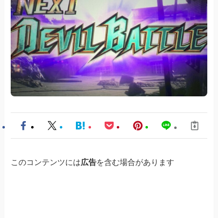
このコンテンツには
広告
を含む場合があります