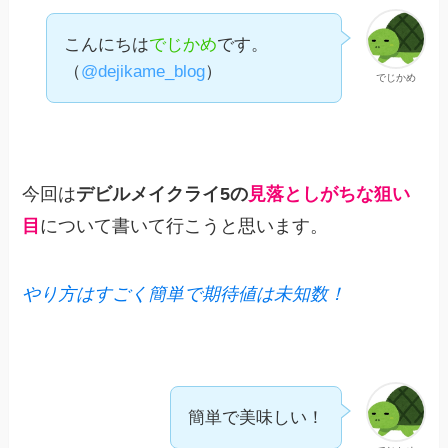
こんにちは
でじかめ
です。
（
@dejikame_blog
）
でじかめ
今回は
デビルメイクライ5の
見落としがちな狙い
目
について書いて行こうと思います。
やり方はすごく簡単で期待値は未知数！
簡単で美味しい！