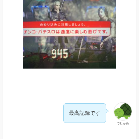
最高記録です
でじかめ