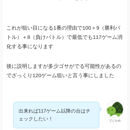
これが狙い目になる1番の理由で100＋9（勝利バ
トル）＋8（負けバトル）で最低でも117ゲーム消
化する事になります
後に説明しますが多少ゴサがでる可能性があるの
でざっくり120ゲーム狙いと言う事にしました
出来れば117ゲーム以降の台はチ
ェックしたい！
でじかめ