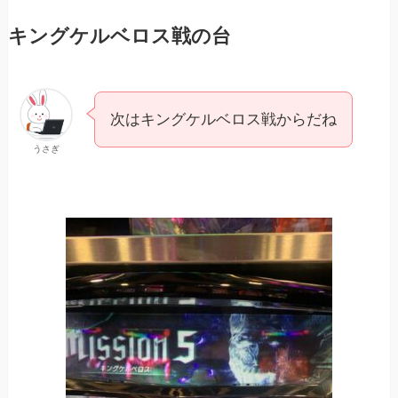
キングケルベロス戦の台
次はキングケルベロス戦からだね
うさぎ