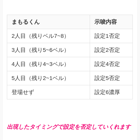
まもるくん
示唆内容
2人目（残りベル7~8）
設定1否定
3人目（残り5~6ベル）
設定2否定
4人目（残り4~3ベル）
設定4否定
5人目（残り2~1ベル）
設定5否定
登場せず
設定6濃厚
出現したタイミングで設定を否定していくれます