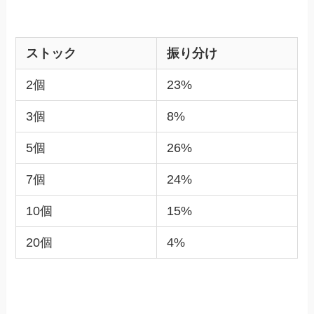
ストック
振り分け
2個
23%
3個
8%
5個
26%
7個
24%
10個
15%
20個
4%