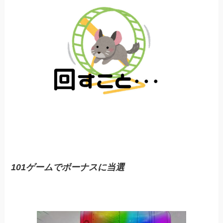
101ゲームでボーナスに当選