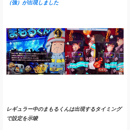
（強）が出現しました
レギュラー中のまもるくんは出現するタイミング
で設定を示唆