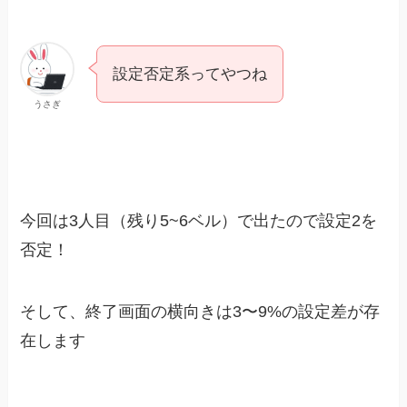
設定否定系ってやつね
うさぎ
今回は3人目（残り5~6ベル）で出たので設定2を
否定！
そして、終了画面の横向きは3〜9%の設定差が存
在します