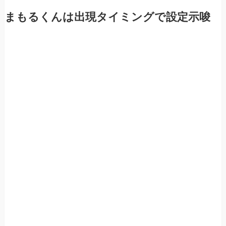
まもるくんは出現タイミングで設定示唆