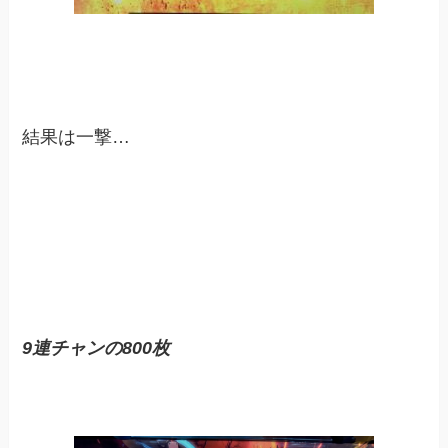
結果は一撃…
9
連チャン
の800枚