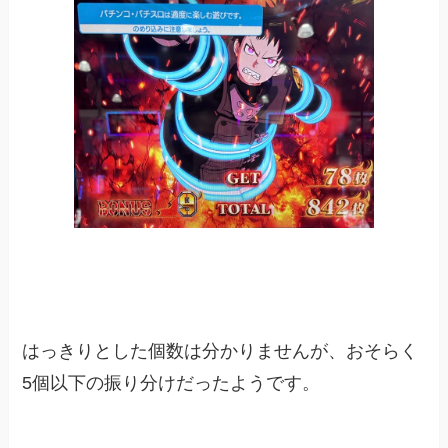
はっきりとした個数は分かりませんが、おそらく
5個以下の振り分けだったようです。