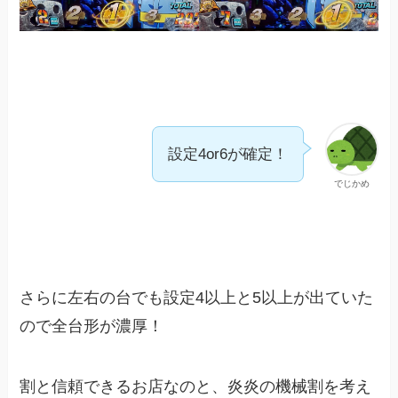
設定4or6が確定！
でじかめ
さらに左右の台でも設定4以上と5以上が出ていた
ので全台形が濃厚！
割と信頼できるお店なのと、炎炎の機械割を考え