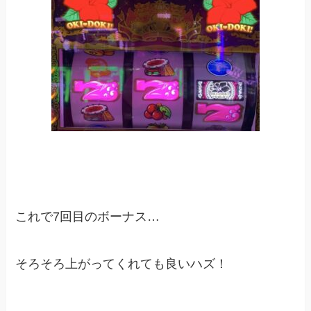
これで7回目のボーナス…
そろそろ上がってくれても良いハズ！