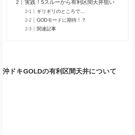
実践！5スルーから有利区間天井狙い
ギリギリのところで…
GODモードに期待！？
関連記事
沖ドキGOLDの有利区間天井について