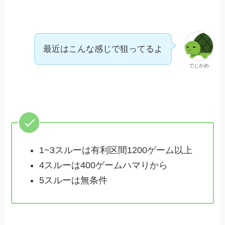
最近はこんな感じで狙ってるよ
でじかめ
1~3スルーは有利区間1200ゲーム以上
4スルーは400ゲームハマりから
5スルーは無条件