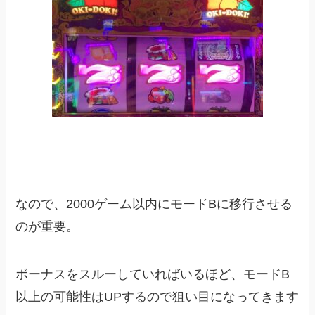
なので、2000ゲーム以内にモードBに移行させる
のが重要。
ボーナスをスルーしていればいるほど、モードB
以上の可能性はUPするので狙い目になってきます