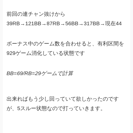
前回の連チャン抜けから
39RB→121BB→87RB→56BB→317BB→現在44
ボーナス中のゲーム数を合わせると、有利区間を
929ゲーム消化している状態です
BB=69/RB=29ゲームで計算
出来ればもう少し回っていて欲しかったのです
が、5スルー状態なので打っていきます。