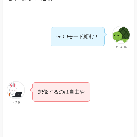
GODモード頼む！
でじかめ
想像するのは自由や
うさぎ