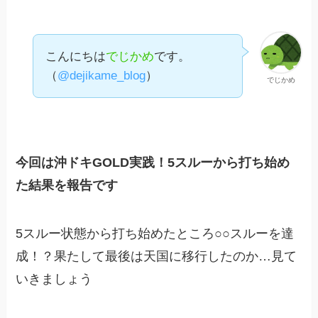
こんにちは
でじかめ
です。
（
@dejikame_blog
）
でじかめ
今回は沖ドキGOLD実践！5スルーから打ち始め
た結果を報告です
5スルー状態から打ち始めたところ○○スルーを達
成！？果たして最後は天国に移行したのか…見て
いきましょう