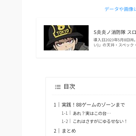
データや画像
S炎炎ノ消防隊 スロ
導入日2023年5月8日
い)」の天井・スペック
目次
実践！88ゲームのゾーンまで
あれ？実はこの台…
これはさすがにゆるせない！
まとめ