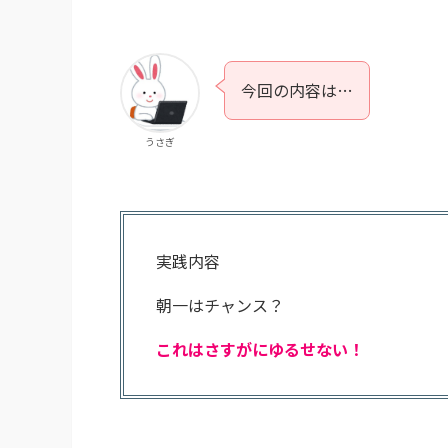
今回の内容は…
うさぎ
実践内容
朝一はチャンス？
これはさすがにゆるせない！