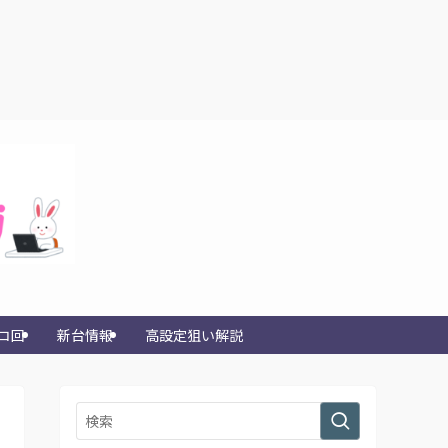
コ回
新台情報
高設定狙い解説