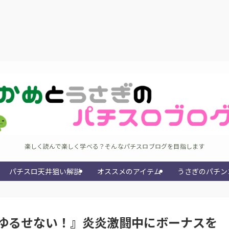
楽しく読んで楽しく学べる？そんなパチスロブログを目指します
パチスロ天井狙い解説
オススメのアイテム
うさぎのパチン
ゆるせない！』炎炎激闘中にボーナスを