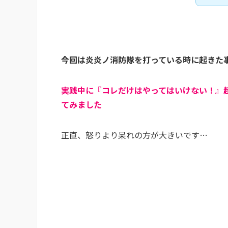
今回は炎炎ノ消防隊を打っている時に起きた
実践中に『コレだけはやってはいけない！』
てみました
正直、怒りより呆れの方が大きいです…