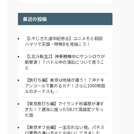
最近の投稿
【Lやじきた道中記参る】ユニメモと前回
ハマリで天国・特殊Bを見抜こう！
【L北斗転生2】神拳勝舞中にケンシロウが
剛掌波！？バトル中の演出について思うこ
と
【旅打ち編】東京は地場が違う！？沖ドキ
アンコールで裏のるカナ！さらに1000枚超
えのボーナスも…
【東京旅打ち編】アイランド秋葉原が凄す
ぎた！？適当に座ったSBJで高設定ツモっ
た話
【東京オフ会編】一生忘れない夜。パチス
ロ業界の凄い方々とお会いしてきました