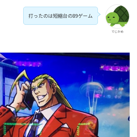
打ったのは短縮台の89ゲーム
でじかめ