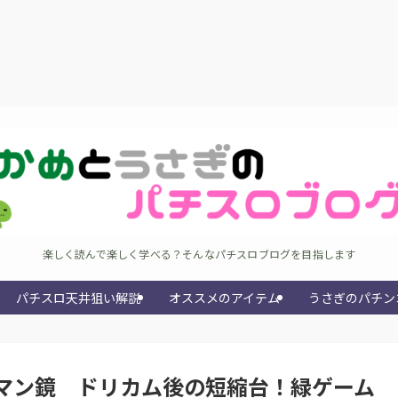
楽しく読んで楽しく学べる？そんなパチスロブログを目指します
パチスロ天井狙い解説
オススメのアイテム
うさぎのパチン
ーマン鏡 ドリカム後の短縮台！緑ゲーム