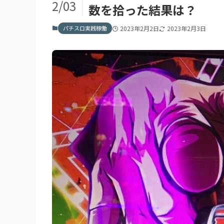
2/03
数を拾った結果は？
パチスロ実践稼働
2023年2月2日
2023年2月3日