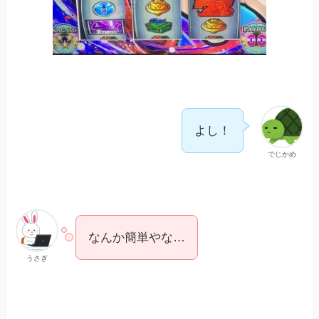
よし！
でじかめ
なんか簡単やな…
うさぎ