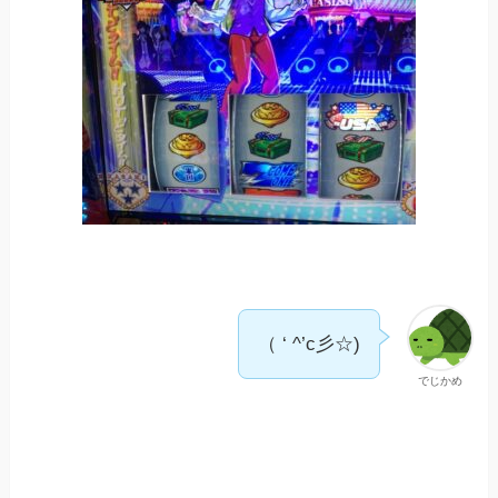
（ ‘ ^’c彡☆)
でじかめ