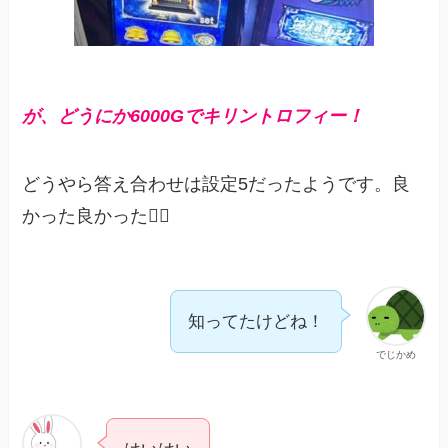
が、どうにか6000Gでキリントロフィー！
どうやら答え合わせは設定5だったようです。良
かった良かった😮‍💨
知ってたけどね！
でじかめ