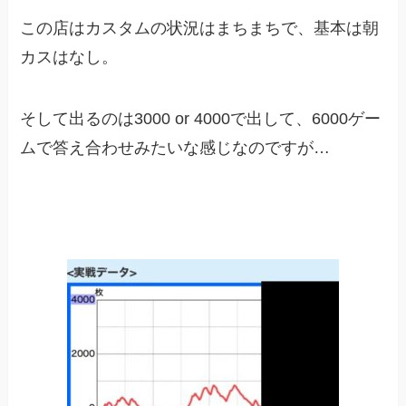
この店はカスタムの状況はまちまちで、基本は朝
カスはなし。
そして出るのは3000 or 4000で出して、6000ゲー
ムで答え合わせみたいな感じなのですが…