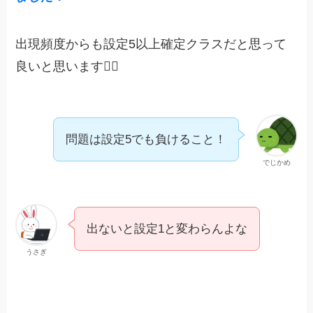
出現頻度からも設定5以上確定クラスだと思って
良いと思います🙆‍♀️
問題は設定5でも負けること！
でじかめ
出ないと設定1と変わらんよな
うさぎ