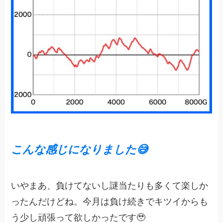
こんな感じになりました😅
いやまあ、負けてないし謎当たりも多くて楽しか
ったんだけどね。今月は負け続きでキツイからも
う少し頑張って欲しかったです🥹