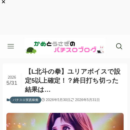
【L北斗の拳】ユリアボイスで設
2026
定5以上確定！？終日打ち切った
5/31
結果は…
2026年5月30日
2026年5月31日
パチスロ実践稼働