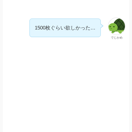
1500枚ぐらい欲しかった…
でじかめ