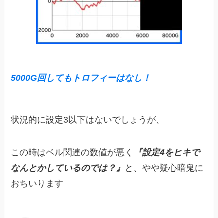
5000G回してもトロフィーはなし！
状況的に設定3以下はないでしょうが、
この時はベル関連の数値が悪く
『設定4をヒキで
なんとかしているのでは？』
と、やや疑心暗鬼に
おちいります