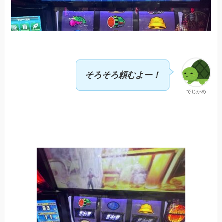
そろそろ
頼むよ
ー！
でじかめ