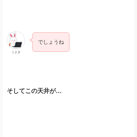
でしょうね
うさぎ
そしてこの天井が…