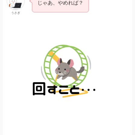
じゃあ、やめれば？
うさぎ