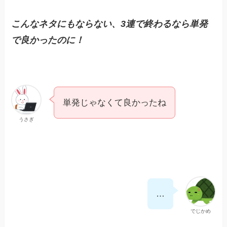
こんなネタにもならない、3連で終わるなら単発
で良かったのに！
単発じゃなくて良かったね
うさぎ
…
でじかめ