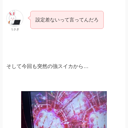
設定差ないって言ってんだろ
うさぎ
そして今回も突然の強スイカから…