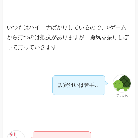
いつもはハイエナばかりしているので、0ゲーム
から打つのは抵抗がありますが…勇気を振りしぼ
って打っていきます
設定狙いは苦手…
でじかめ