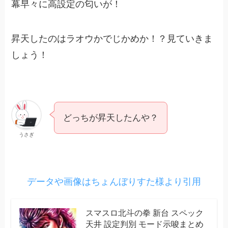
幕早々に高設定の匂いが！
昇天したのはラオウかでじかめか！？見ていきま
しょう！
どっちが昇天したんや？
うさぎ
データや画像はちょんぼりすた様より引用
スマスロ北斗の拳 新台 スペック
天井 設定判別 モード示唆まとめ