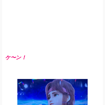
ケ〜ン
！