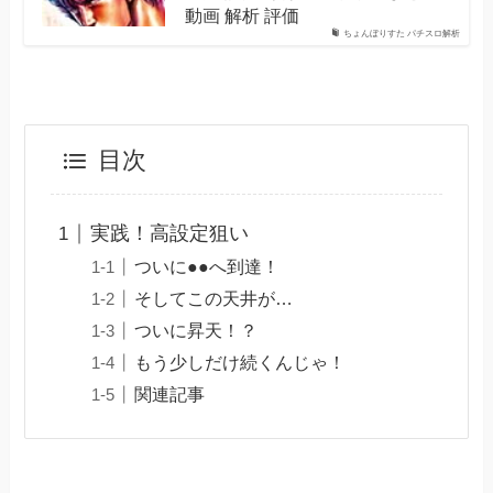
動画 解析 評価
ちょんぼりすた パチスロ解析
目次
実践！高設定狙い
ついに●●へ到達！
そしてこの天井が…
ついに昇天！？
もう少しだけ続くんじゃ！
関連記事