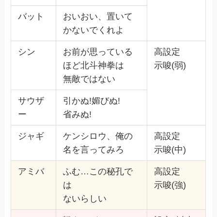
バット
おいおい、置いて
かないでくれよ
シン
お前が思っている
高設定
ほど北斗神拳は
示唆(弱)
無敵ではない
サウザ
引かぬ!媚びぬ!
ー
省みぬ!
ジャギ
ケンシロウ、俺の
高設定
名を言ってみろ
示唆(中)
アミバ
ふむ…この秘孔で
高設定
は
示唆(強)
ないらしい