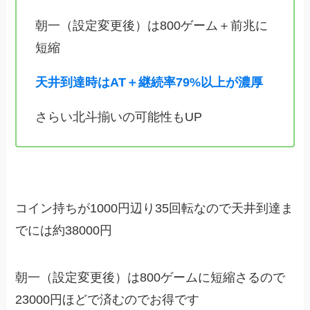
朝一（設定変更後）は800ゲーム＋前兆に
短縮
天井到達時はAT＋継続率79%以上が濃厚
さらい北斗揃いの可能性もUP
コイン持ちが1000円辺り35回転なので天井到達ま
でには約38000円
朝一（設定変更後）は800ゲームに短縮さるので
23000円ほどで済むのでお得です