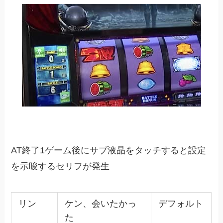
AT終了1ゲーム後にサブ液晶をタッチすると設定
を示唆するセリフが発生
リン
ケン、会いたかっ
デフォルト
た