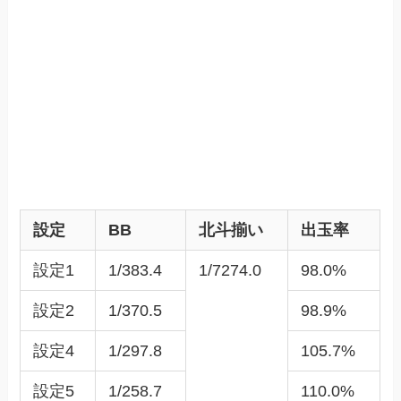
設定
BB
北斗揃い
出玉率
設定1
1/383.4
1/7274.0
98.0%
設定2
1/370.5
98.9%
設定4
1/297.8
105.7%
設定5
1/258.7
110.0%