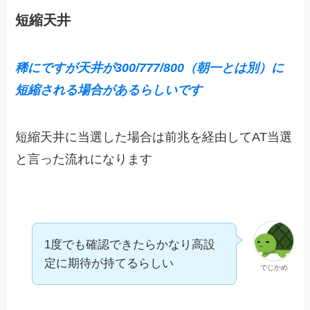
短縮天井
稀にですが天井が300/777/800（朝一とは別）に
短縮される場合があるらしいです
短縮天井に当選した場合は前兆を経由してAT当選
と言った流れになります
1度でも確認できたらかなり高設
定に期待が持てるらしい
でじかめ