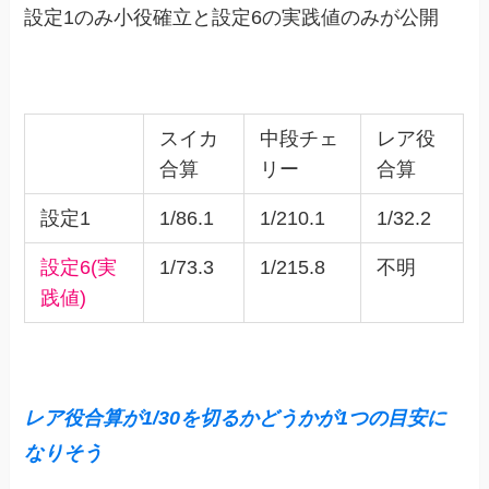
設定1のみ小役確立と設定6の実践値のみが公開
スイカ
中段チェ
レア役
合算
リー
合算
設定1
1/86.1
1/210.1
1/32.2
設定6(実
1/73.3
1/215.8
不明
践値)
レア役合算が1/30を切るかどうかが1つの目安に
なりそう