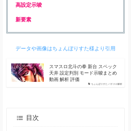
高設定示唆
新要素
データや画像はちょんぼりすた様より引用
スマスロ北斗の拳 新台 スペック
天井 設定判別 モード示唆まとめ
動画 解析 評価
ちょんぼりすた パチスロ解析
目次