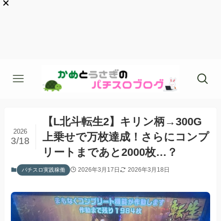
【L北斗転生2】キリン柄→300G
2026
上乗せで万枚達成！さらにコンプ
3/18
リートまであと2000枚…？
2026年3月17日
2026年3月18日
パチスロ実践稼働