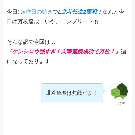
今日は
▸昨日の続き
で
L北斗転生2実戦！
なんと今
日は万枚達成！いや、コンプリートも…
そんな訳で今回は…
『ケンシロウ強すぎ！天撃連続成功で万枚！』
編
になっております
北斗亀拳は無敵だよ！
でじかめ