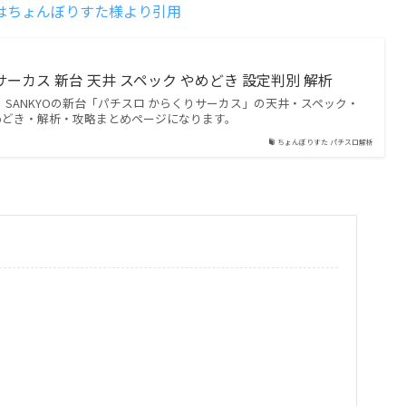
はちょんぼりすた様より引用
ーカス 新台 天井 スペック やめどき 設定判別 解析
㈪。SANKYOの新台「パチスロ からくりサーカス」の天井・スペック・
めどき・解析・攻略まとめページになります。
ちょんぼりすた パチスロ解析