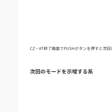
CZ・AT終了画面でPUSHボタンを押すと次
次回のモードを示唆する系