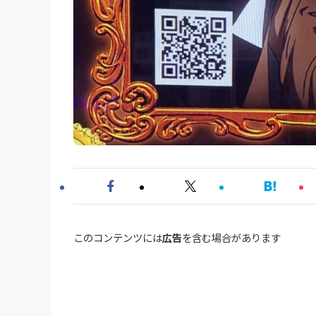
このコンテンツには
広告
を含む場合があります