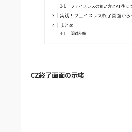
フェイスレスの狙い方とAT後に
実践！フェイスレス終了画面から
まとめ
関連記事
CZ終了画面の示唆