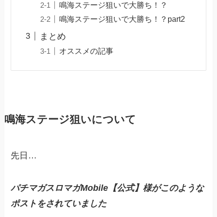
鳴海ステージ狙いで大勝ち！？
鳴海ステージ狙いで大勝ち！？part2
まとめ
オススメの記事
鳴海ステージ狙いについて
先日…
パチマガスロマガMobile【公式】様がこのような
ポストをされていました