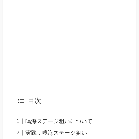
目次
鳴海ステージ狙いについて
実践：鳴海ステージ狙い