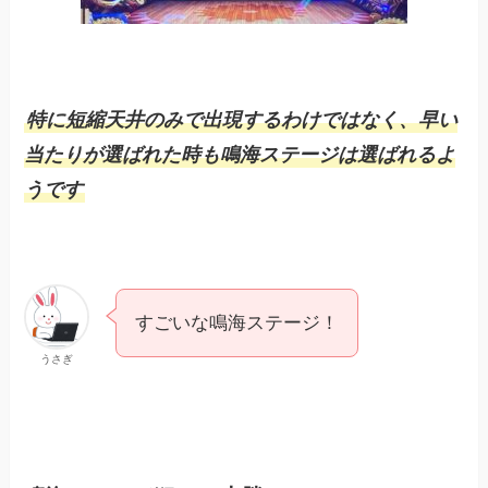
特に短縮天井のみで出現するわけではなく、早い
当たりが選ばれた時も鳴海ステージは選ばれるよ
うです
すごいな鳴海ステージ！
うさぎ