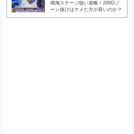
鳴海ステージ狙い攻略！200Gゾ
ーン抜けはヤメた方が良いのか？