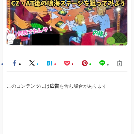
このコンテンツには
広告
を含む場合があります