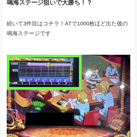
鳴海ステージ狙いで大勝ち！？
続いて3件目はコチラ！ATで1000枚ほど出た後の
鳴海ステージです