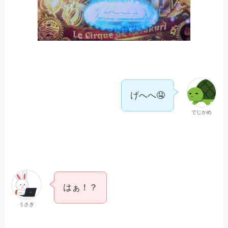
げへへ🤤
でじかめ
はぁ！？
うさぎ