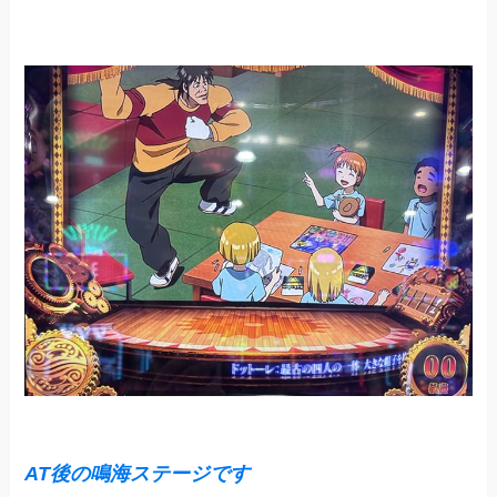
AT後の鳴海ステージです