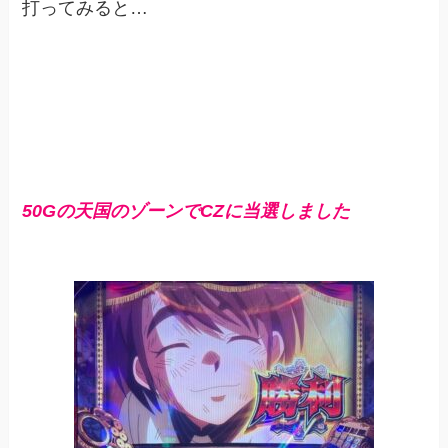
打ってみると…
50Gの天国のゾーンでCZに当選しました