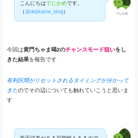
こんにちは
でじかめ
です。
（
@dejikame_blog
）
でじかめ
今回は
黄門ちゃま喝2の
チャンスモード狙い
をし
きた結果
を報告です
有利区間がリセットされるタイミングが分かって
きた
のでその辺についても触れていこうと思いま
す