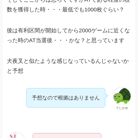
数を獲得した時・・・最低でも1000枚ぐらい？
後は有利区間が開始してから2000ゲームに近くな
った時のAT当選後・・・かな？と思っています
犬夜叉と似たような感じなっているんじゃないか
と予想
予想なので根拠はありません
でじかめ