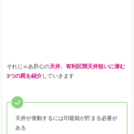
それじゃあ肝心の
天井、有利区間天井狙いに潜む
3つの罠を紹介
していきます
天井が発動するには印籠箱が貯まる必要が
ある