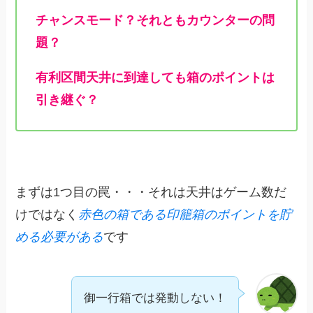
チャンスモード？それともカウンターの問
題？
有利区間天井に到達しても箱のポイントは
引き継ぐ？
まずは1つ目の罠・・・それは天井はゲーム数だ
けではなく
赤色の箱である印籠箱のポイントを貯
める必要がある
です
御一行箱では発動しない！