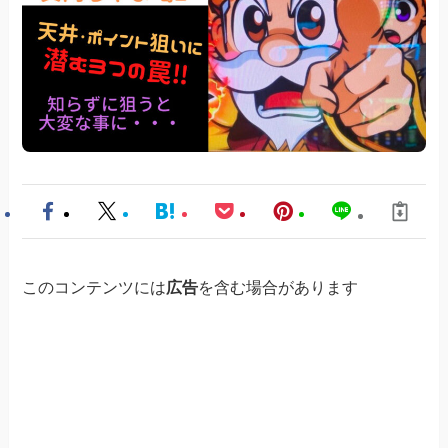
このコンテンツには
広告
を含む場合があります