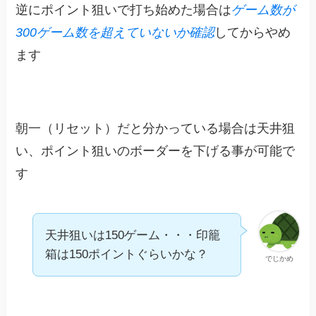
逆にポイント狙いで打ち始めた場合は
ゲーム数が
300ゲーム数を超えていないか確認
してからやめ
ます
朝一（リセット）だと分かっている場合は天井狙
い、ポイント狙いのボーダーを下げる事が可能で
す
天井狙いは150ゲーム・・・印籠
箱は150ポイントぐらいかな？
でじかめ