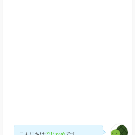
こんにちは
でじかめ
です。