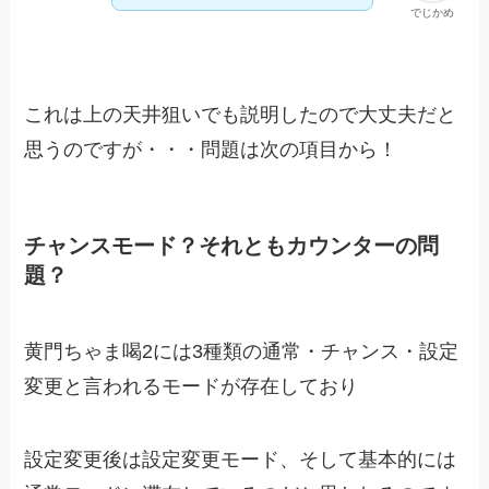
でじかめ
これは上の天井狙いでも説明したので大丈夫だと
思うのですが・・・問題は次の項目から！
チャンスモード？それともカウンターの問
題？
黄門ちゃま喝2には3種類の通常・チャンス・設定
変更と言われるモードが存在しており
設定変更後は設定変更モード、そして基本的には