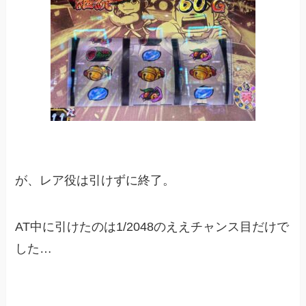
が、レア役は引けずに終了。
AT中に引けたのは1/2048のええチャンス目だけで
した…