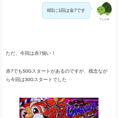
8回に1回は金7です
でじかめ
ただ、今回は赤7揃い！
赤7でも50Gスタートがあるのですが、残念なが
ら今回は30Gスタートでした