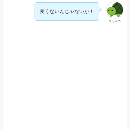
良くないんじゃないか！
でじかめ