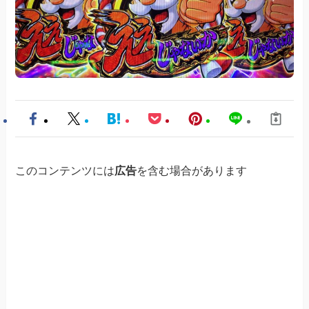
このコンテンツには
広告
を含む場合があります