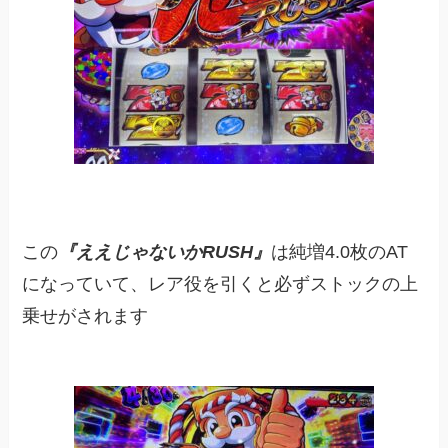
この
『ええじゃないかRUSH』
は純増4.0枚のAT
になっていて、レア役を引くと必ずストックの上
乗せがされます