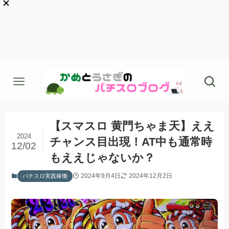
【スマスロ 黄門ちゃま天】ええ
2024
チャンス目出現！AT中も通常時
12/02
もええじゃないか？
2024年9月4日
2024年12月2日
パチスロ実践稼働