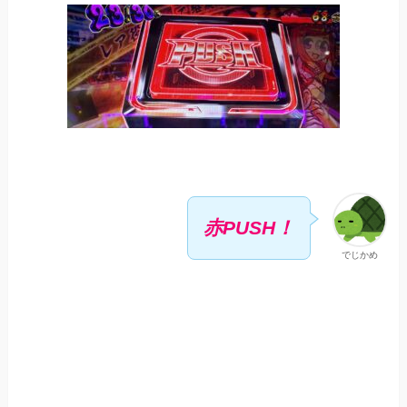
赤PUSH！
でじかめ