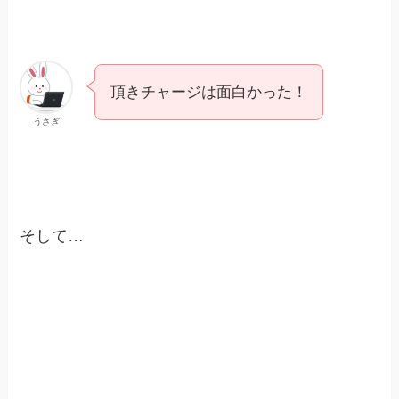
頂きチャージは面白かった！
うさぎ
そして…