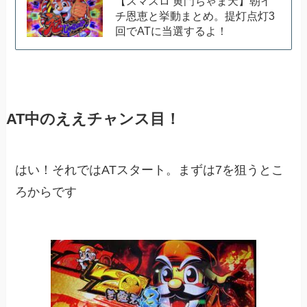
【スマスロ 黄門ちゃま天】朝イ
チ恩恵と挙動まとめ。提灯点灯3
回でATに当選するよ！
AT中のええチャンス目！
はい！それではATスタート。まずは7を狙うとこ
ろからです