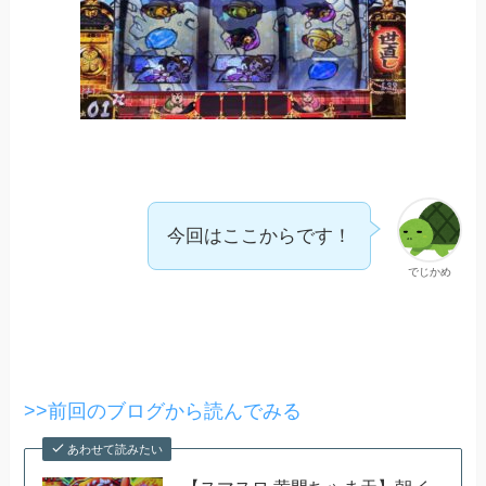
今回はここからです！
でじかめ
>>前回のブログから読んでみる
あわせて読みたい