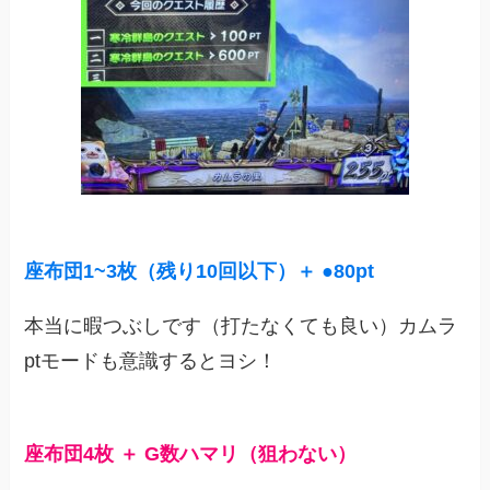
座布団1~
3
枚（残り10回以下）＋ ●80pt
本当に暇つぶしです（打たなくても良い）カムラ
ptモードも意識するとヨシ！
座布団4枚 ＋ G数ハマリ（狙わない）