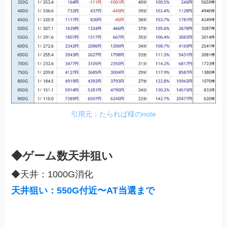
引用元：たられば様のnote
◆ゲーム数天井狙い
◆天井：1000G消化
天井狙い：550G付近〜AT当選まで