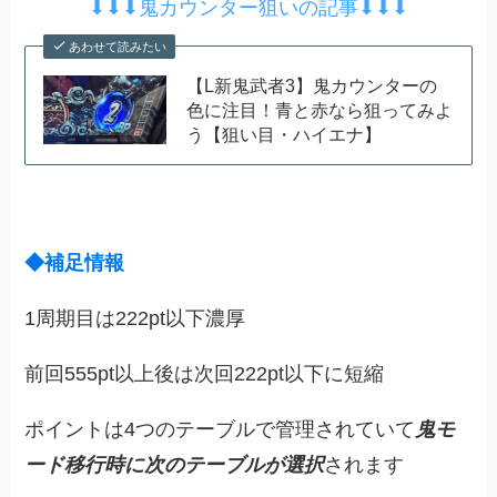
⬇︎⬇︎⬇︎鬼カウンター狙いの記事⬇︎⬇︎⬇︎
あわせて読みたい
【L新鬼武者3】鬼カウンターの
色に注目！青と赤なら狙ってみよ
う【狙い目・ハイエナ】
◆補足情報
1周期目は222pt以下濃厚
前回555pt以上後は次回222pt以下に短縮
ポイントは4つのテーブルで管理されていて
鬼
モ
ード移行時に次のテーブルが選択
されます