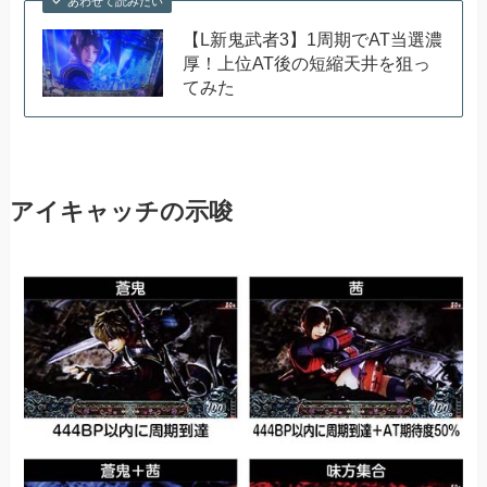
あわせて読みたい
【L新鬼武者3】1周期でAT当選濃
厚！上位AT後の短縮天井を狙っ
てみた
アイキャッチの示唆