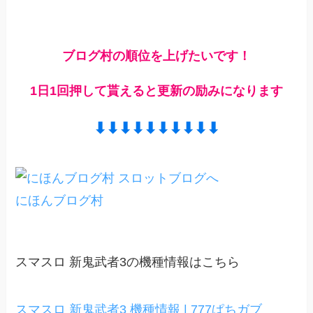
ブログ村の順位を上げたいです！
1日1回押して貰えると更新の励みになります
⬇︎⬇︎⬇︎⬇︎⬇︎⬇︎⬇︎⬇︎⬇︎⬇︎
にほんブログ村
スマスロ 新鬼武者3の機種情報はこちら
スマスロ 新鬼武者3 機種情報 | 777ぱちガブ