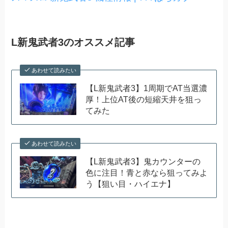
L新鬼武者3のオススメ記事
あわせて読みたい
【L新鬼武者3】1周期でAT当選濃
厚！上位AT後の短縮天井を狙っ
てみた
あわせて読みたい
【L新鬼武者3】鬼カウンターの
色に注目！青と赤なら狙ってみよ
う【狙い目・ハイエナ】