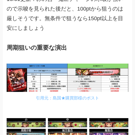
ので示唆を見られた後だと、100ptから狙うのは
厳しそうです。無条件で狙うなら150pt以上を目
安にしましょう
周期狙いの重要な演出
引用元：島国★購買部様のポスト