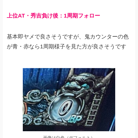
上位AT・
秀吉
負け
後：1周期フォロー
基本即ヤメで良さそうですが、鬼カウンターの色
が青・赤なら1周期様子を見た方が良さそうです
画像は白色（デフォルト）