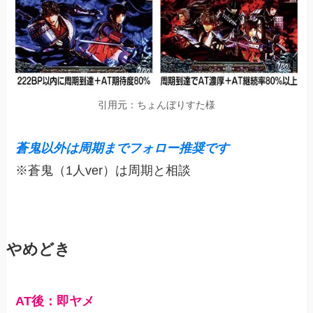
引用元：ちょんぼりすた様
蒼鬼以外は周期までフォロー推奨です
※蒼鬼（1人ver）は周期と相談
やめどき
AT後：即ヤメ