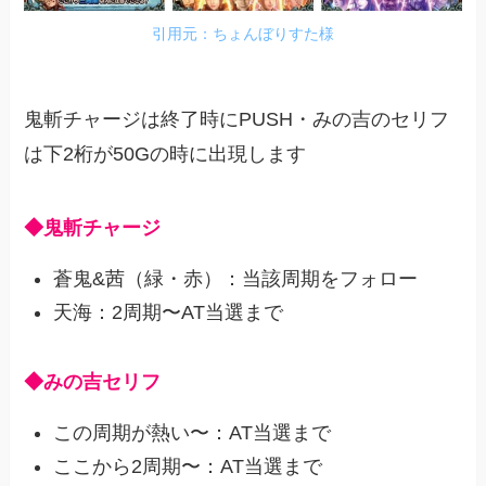
引用元：ちょんぼりすた様
鬼斬チャージは終了時にPUSH・みの吉のセリフ
は下2桁が50Gの時に出現します
◆鬼斬チャージ
蒼鬼&茜（緑・赤）：当該周期をフォロー
天海：2周期〜AT当選まで
◆みの吉セリフ
この周期が熱い〜：AT当選まで
ここから2周期〜：AT当選まで