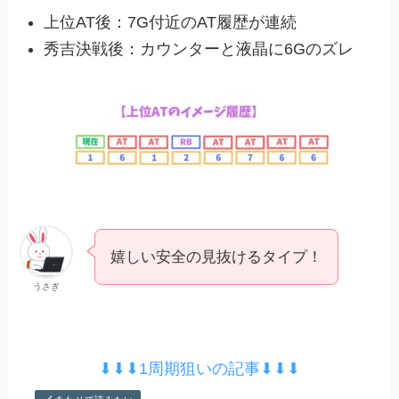
上位AT後：7G付近のAT履歴が連続
秀吉決戦後：カウンターと液晶に6Gのズレ
嬉しい安全の見抜けるタイプ！
うさぎ
⬇︎⬇︎⬇︎1周期狙いの記事⬇︎⬇︎⬇︎