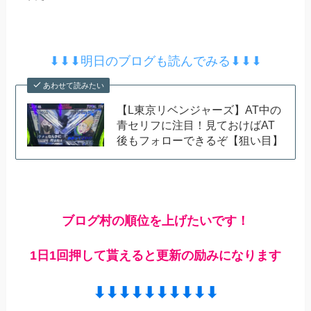
⬇︎⬇︎⬇︎明日のブログも読んでみる⬇︎⬇︎⬇︎
あわせて読みたい
【L東京リベンジャーズ】AT中の
青セリフに注目！見ておけばAT
後もフォローできるぞ【狙い目】
ブログ村の順位を上げたいです！
1日1回押して貰えると更新の励みになります
⬇︎⬇︎⬇︎⬇︎⬇︎⬇︎⬇︎⬇︎⬇︎⬇︎