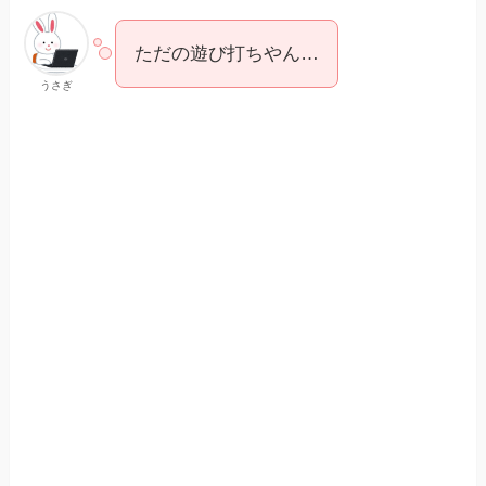
ただの遊び打ちやん…
うさぎ