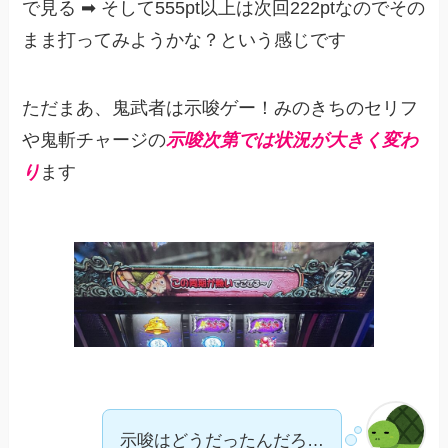
で見る ➡︎ そして555pt以上は次回222ptなのでその
まま打ってみようかな？という感じです
ただまあ、鬼武者は示唆ゲー！みのきちのセリフ
や鬼斬チャージの
示唆次第では状況が大きく変わ
り
ます
示唆はどうだったんだろ…