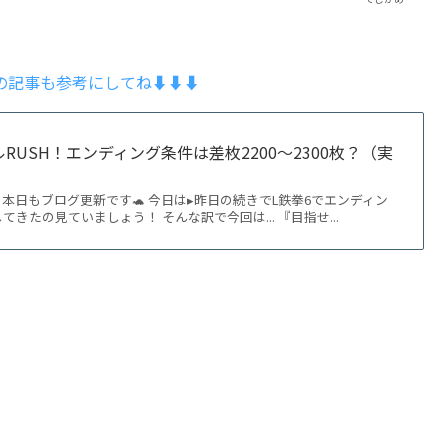
チの記事も参考にしてね⬇︎⬇︎⬇︎
RUSH！エンディング条件は差枚2200〜2300枚？（実
本日もブログ更新です🐢 今日は▸昨日の続きでL鉄拳6でエンディン
きたの見ていましょう！ そんな訳で今回は... 『目指せ...