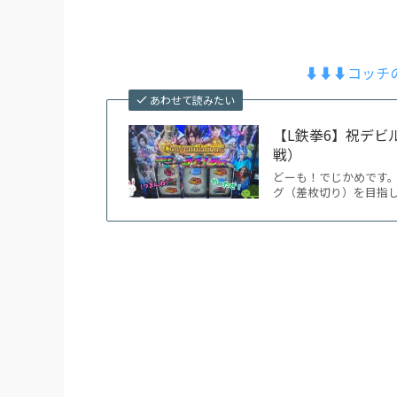
⬇︎⬇︎⬇︎コッ
あわせて読みたい
【L鉄拳6】祝デビル
戦）
どーも！でじかめです。
グ（差枚切り）を目指して