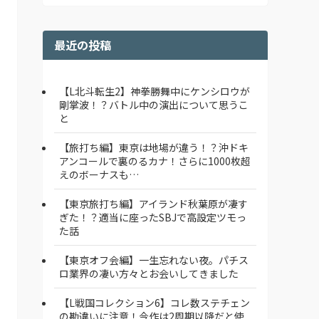
最近の投稿
【L北斗転生2】神拳勝舞中にケンシロウが
剛掌波！？バトル中の演出について思うこ
と
【旅打ち編】東京は地場が違う！？沖ドキ
アンコールで裏のるカナ！さらに1000枚超
えのボーナスも…
【東京旅打ち編】アイランド秋葉原が凄す
ぎた！？適当に座ったSBJで高設定ツモっ
た話
【東京オフ会編】一生忘れない夜。パチス
ロ業界の凄い方々とお会いしてきました
【L戦国コレクション6】コレ数ステチェン
の勘違いに注意！今作は2周期以降だと使