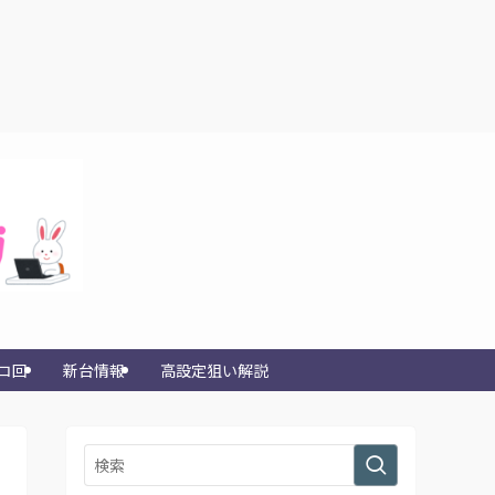
コ回
新台情報
高設定狙い解説