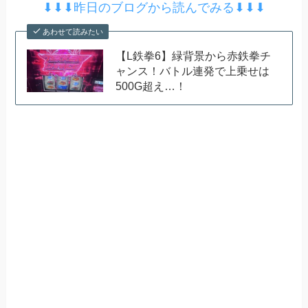
⬇︎⬇︎⬇︎昨日のブログから読んでみる⬇︎⬇︎⬇︎
あわせて読みたい
【L鉄拳6】緑背景から赤鉄拳チ
ャンス！バトル連発で上乗せは
500G超え…！