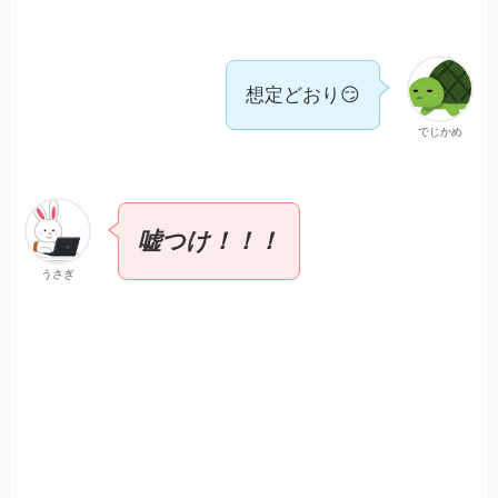
想定どおり😏
でじかめ
嘘つけ！！！
うさぎ