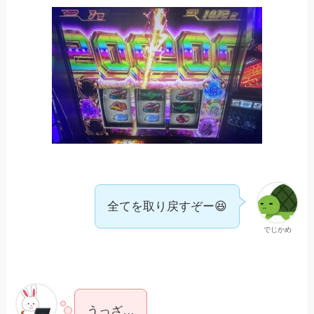
全てを取り戻すぞー😆
でじかめ
うっざ…