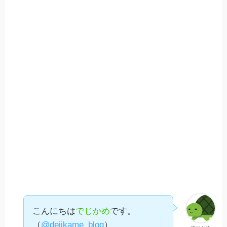
こんにちは
でじかめ
です。
（
@dejikame_blog
）