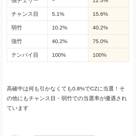
強チェリー
−
12.5%
チャンス目
5.1%
15.6%
弱竹
10.2%
40.2%
強竹
40.2%
75.0%
テンパイ目
100%
100%
高確中は何も引かなくても0.8%でCZに当選！そ
の他にもチャンス目・弱竹での当選率が優遇され
ています