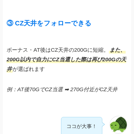
③
CZ天井をフォローできる
ボーナス・AT後はCZ天井の200Gに短縮。
また、
200G以内で自力にCZ当選した際は再び200Gの天
井
が選ばれます
例：AT後70GでCZ当選 ➡︎ 270G付近がCZ天井
ココが大事！