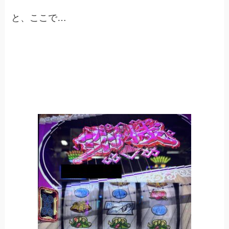
と、ここで…