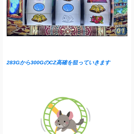
283Gから300GのCZ高確を狙っていきます