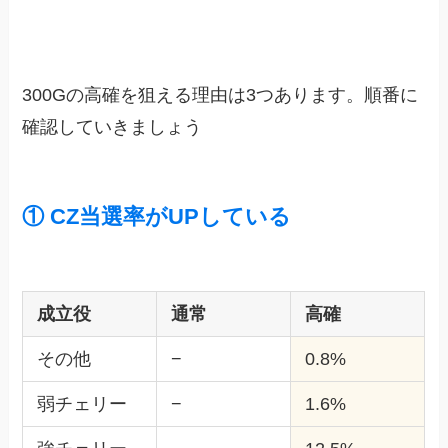
300Gの高確を狙える理由は3つあります。順番に
確認していきましょう
① CZ当選率がUPしている
成立役
通常
高確
その他
−
0.8%
弱チェリー
−
1.6%