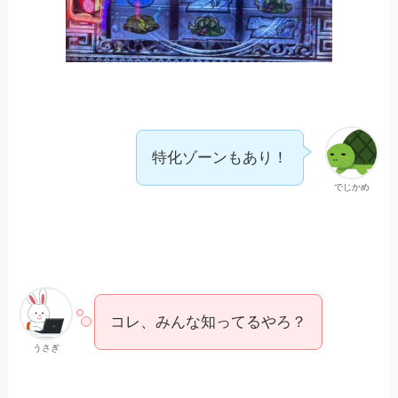
特化ゾーンもあり！
でじかめ
コレ、みんな知ってるやろ？
うさぎ