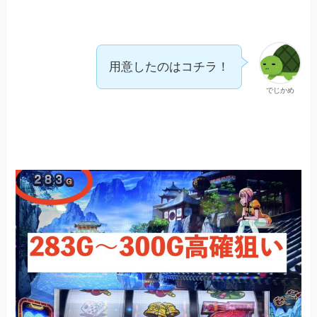
用意したのはコチラ！
でじかめ