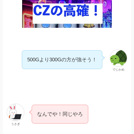
500Gより300Gの方が強そう！
でじかめ
なんでや！同じやろ
うさぎ