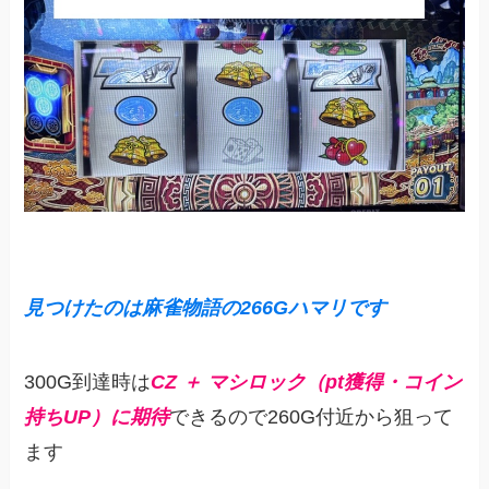
見つけたのは
麻雀物語
の
266Gハマリです
300G到達時は
CZ ＋ マシロック（pt獲得・コイン
持ちUP）に期待
できるので260G付近から狙って
ます