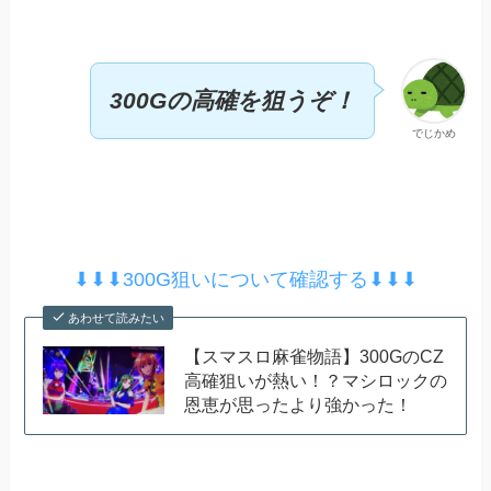
300Gの高確を狙うぞ！
でじかめ
⬇︎⬇︎⬇︎300G狙いについて確認する⬇︎⬇︎⬇︎
あわせて読みたい
【スマスロ麻雀物語】300GのCZ
高確狙いが熱い！？マシロックの
恩恵が思ったより強かった！