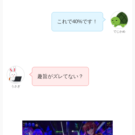
これで40%です！
でじかめ
趣旨がズレてない？
うさぎ