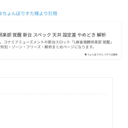
はちょんぼりすた様より引用
楽部 覚醒 新台 スペック 天井 設定差 やめどき 解析
9日㈫。コナミアミューズメントの新台スロット「L麻雀格闘倶楽部 覚醒」
定判別・ゾーン・フリーズ・解析まとめページになります。
ちょんぼりすた パチスロ解析