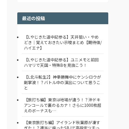
最近の投稿
【Lやじきた道中記参る】天井狙い・やめ
どき｜覚えておきたい示唆まとめ【期待値/
ハイエナ】
【Lやじきた道中記参る】ユニメモと前回
ハマリで天国・特殊Bを見抜こう！
【L北斗転生2】神拳勝舞中にケンシロウが
剛掌波！？バトル中の演出について思うこ
と
【旅打ち編】東京は地場が違う！？沖ドキ
アンコールで裏のるカナ！さらに1000枚超
えのボーナスも…
【東京旅打ち編】アイランド秋葉原が凄す
ぎた！？適当に座ったSBJで高設定ツモっ