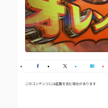
このコンテンツには
広告
を含む場合があります