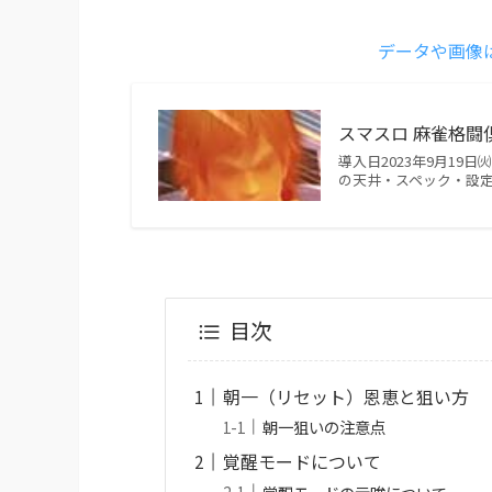
データや画像
スマスロ 麻雀格闘倶
導入日2023年9月1
の天井・スペック・設
目次
朝一（リセット）恩恵と狙い方
朝一狙いの注意点
覚醒モードについて