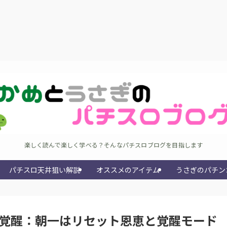
楽しく読んで楽しく学べる？そんなパチスロブログを目指します
パチスロ天井狙い解説
オススメのアイテム
うさぎのパチン
 覚醒：朝一はリセット恩恵と覚醒モード