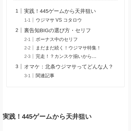
実践！445ゲームから天井狙い
ウジマサ VS コタロウ
裏告知BIGの選び方・セリフ
ボーナス中のセリフ
まだまだ続く！ウジマサ特集！
完走！？カンスケ揃いから…
オマケ：北条ウジマサってどんな人？
関連記事
実践！445ゲームから天井狙い