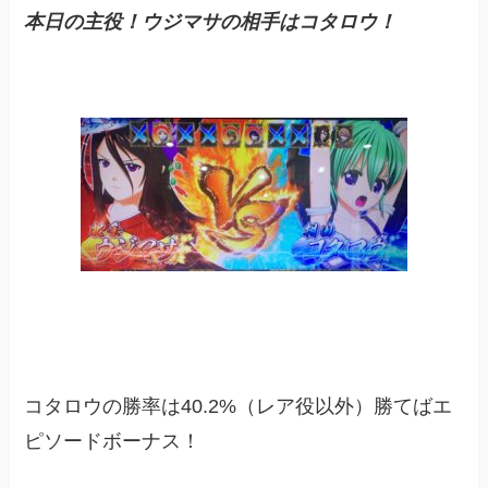
本日の主役！ウジマサの相手はコタロウ！
コタロウの勝率は40.2%（レア役以外）勝てばエ
ピソードボーナス！