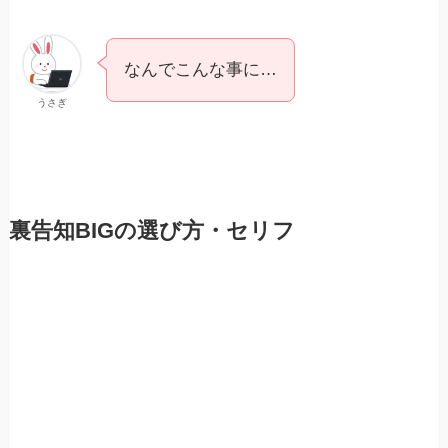
なんでこんな事に…
うさぎ
裏告知BIGの選び方・セリフ