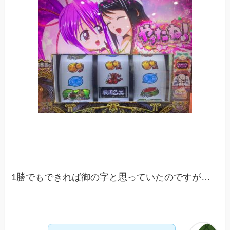
1勝でもできれば御の字と思っていたのですが…