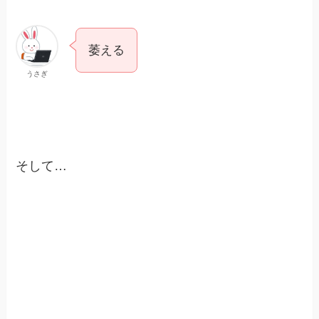
萎える
うさぎ
そして…