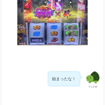
始まったな！
でじかめ