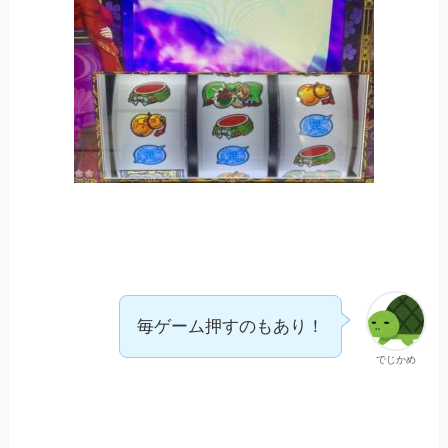
毎ゲーム押すのもあり！
でじかめ