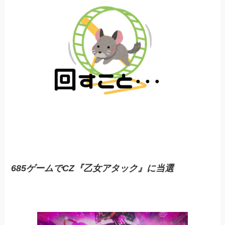
685ゲームでCZ『乙女アタック』に当選