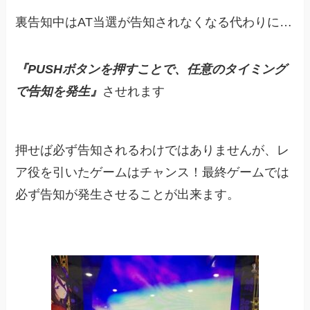
裏告知中はAT当選が告知されなくなる代わりに…
『PUSHボタンを押すことで、任意の
タイミング
で
告知を発生』
させれます
押せば必ず告知されるわけではありませんが、レ
ア役を引いたゲームはチャンス！最終ゲームでは
必ず告知が発生させることが出来ます。