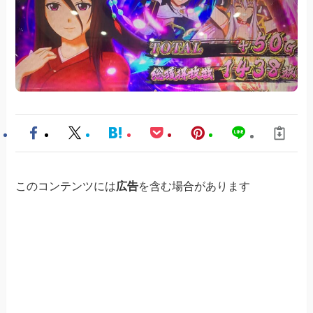
このコンテンツには
広告
を含む場合があります