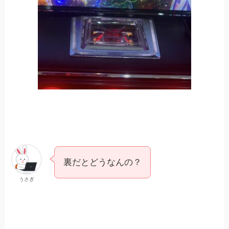
裏だとどうなんの？
うさぎ