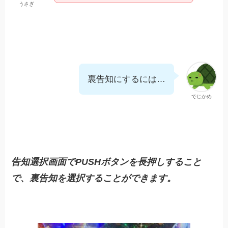
うさぎ
裏告知にするには…
でじかめ
告知選択画面でPUSHボタンを長押しすること
で、裏告知を選択することができます。