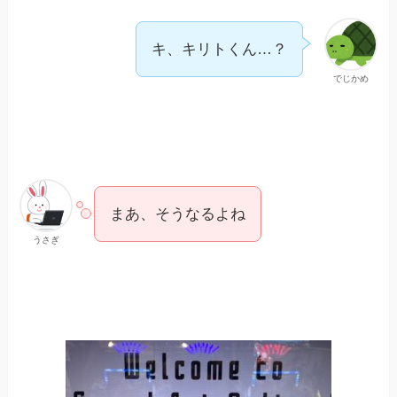
キ、キリトくん…？
でじかめ
まあ、そうなるよね
うさぎ