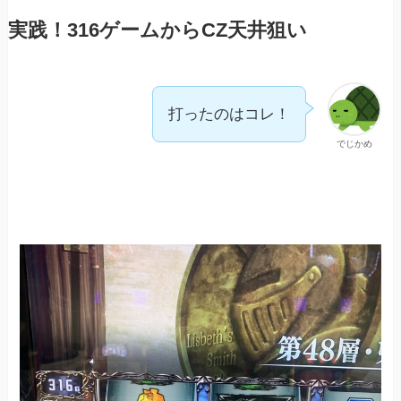
実践！316ゲームからCZ天井狙い
打ったのはコレ！
でじかめ