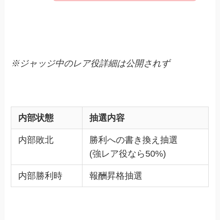
※ジャッジ中のレア役詳細は公開されず
内部状態
抽選内容
内部敗北
勝利への書き換え抽選
(強レア役なら50%)
内部勝利時
報酬昇格抽選