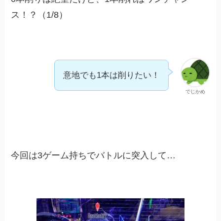
ス！？（1/8）
意地でも1本は削りたい！
でじかめ
今回は3ゲーム持ちでバトルに突入して…