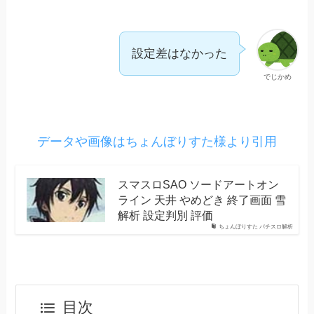
設定差はなかった
でじかめ
データや画像はちょんぼりすた様より引用
スマスロSAO ソードアートオン
ライン 天井 やめどき 終了画面 雪
解析 設定判別 評価
ちょんぼりすた パチスロ解析
目次