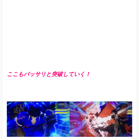
ここもバッサリと突破していく！