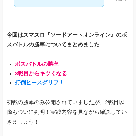
今回はスマスロ『ソードアートオンライン』のボ
スバトルの
勝率について
まとめました
ボスバトルの勝率
3戦目からキツくなる
打倒ヒースグリフ！
初戦の勝率のみ公開されていましたが、2戦目以
降もついに判明！実践内容を見ながら確認してい
きましょう！