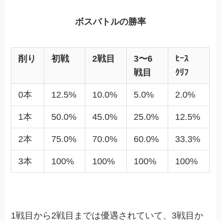
ボスバトルの勝率
削り
初戦
2戦目
3〜6
ﾋｰｽ
戦目
ｸﾘﾌ
0本
12.5%
10.0%
5.0%
2.0%
1本
50.0%
45.0%
25.0%
12.5%
2本
75.0%
70.0%
60.0%
33.3%
3本
100%
100%
100%
100%
1戦目から2戦目までは優遇されていて、3戦目か