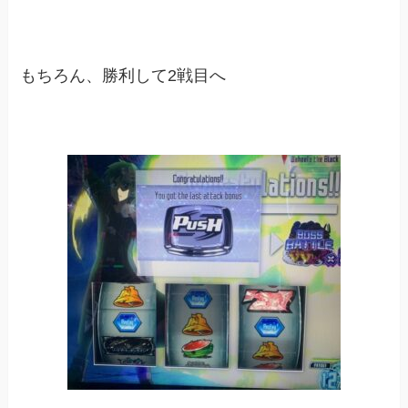
もちろん、勝利して2戦目へ