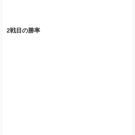
2戦目の勝率