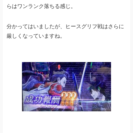
らはワンランク落ちる感じ。
分かってはいましたが、ヒースグリフ戦はさらに
厳しくなっていますね。