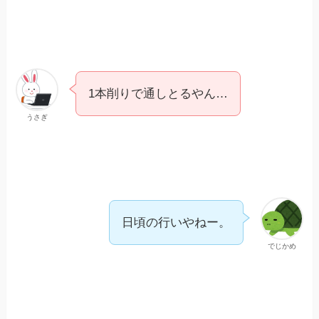
1本削りで通しとるやん…
うさぎ
日頃の行いやねー。
でじかめ