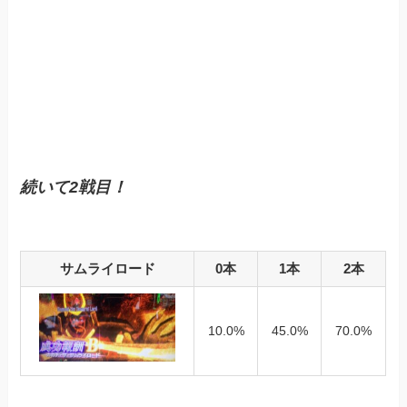
続いて2戦目！
サムライロード
0本
1本
2本
10.0%
45.0%
70.0%