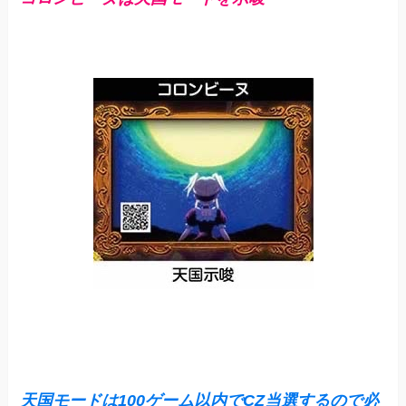
天国モードは100ゲーム以内でCZ当選
する
ので必