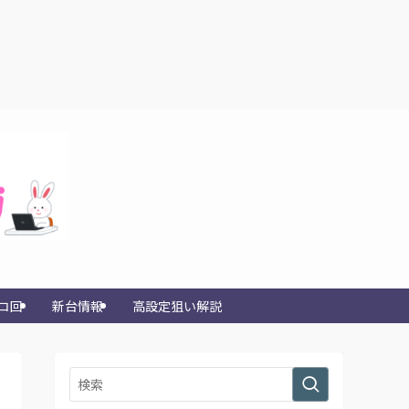
コ回
新台情報
高設定狙い解説