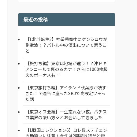
最近の投稿
【L北斗転生2】神拳勝舞中にケンシロウが
剛掌波！？バトル中の演出について思うこ
と
【旅打ち編】東京は地場が違う！？沖ドキ
アンコールで裏のるカナ！さらに1000枚超
えのボーナスも…
【東京旅打ち編】アイランド秋葉原が凄す
ぎた！？適当に座ったSBJで高設定ツモっ
た話
【東京オフ会編】一生忘れない夜。パチス
ロ業界の凄い方々とお会いしてきました
【L戦国コレクション6】コレ数ステチェン
の勘違いに注意！今作は2周期以降だと使