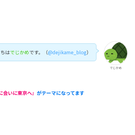
にちは
でじかめ
です。（
@dejikame_blog
）
でじかめ
に会いに東京へ』
がテーマになってます