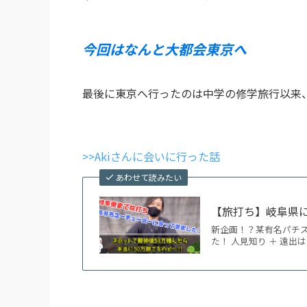
今回はなんと大都会東京へ
最後に東京へ行ったのは中学の修学旅行以来
>>Akiさんに会いに行った話
あわせて読みたい
【旅打ち】岐阜県に
新企画！？某有名パチス
た！ 人見知り ＋ 遠出