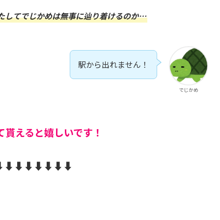
たしてでじかめは
無事
に辿り着けるのか…
駅から出れません！
でじかめ
して貰えると嬉しいです！
︎⬇︎⬇︎⬇︎⬇︎⬇︎⬇︎⬇︎