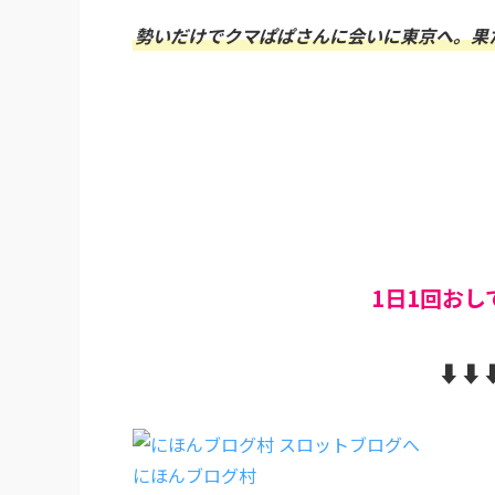
勢いだけでクマぱぱさんに会いに東京へ。果
1日1回お
⬇︎⬇︎⬇
にほんブログ村